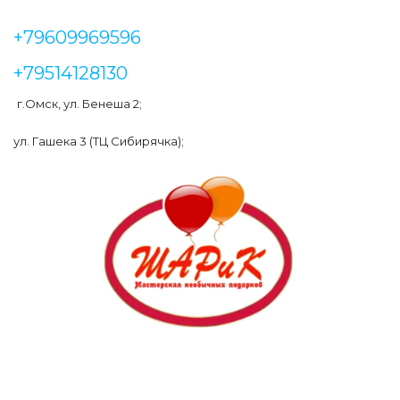
+79609969596
+79514128130
г.Омск, ул. Бенеша 2;
ул. Гашека 3 (ТЦ Сибирячка);