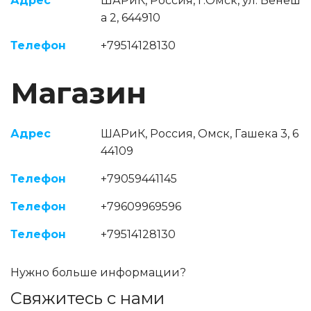
Адрес
ШАРиК
,
Россия
,
г.Омск
,
ул. Бенеш
а 2
,
644910
Телефон
+79514128130
Магазин
Адрес
ШАРиК
,
Россия
,
Омск
,
Гашека 3
,
6
44109
Телефон
+7905
9441145
Телефон
+79609969596
Телефон
+79514128130
Нужно больше информации?
Свяжитесь с нами