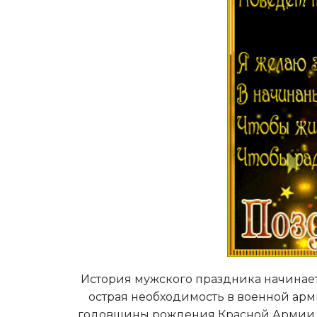
История мужского праздника начинаетс
острая необходимость в военной арми
годовщины рождения Красной Армии, за