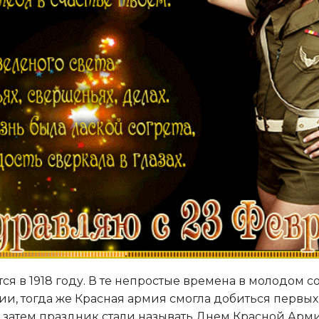
я в 1918 году. В те непростые времена в молодом 
и, тогда же Красная армия смогла добиться первых
тем праздник стали называть Днем Красной Армии, а