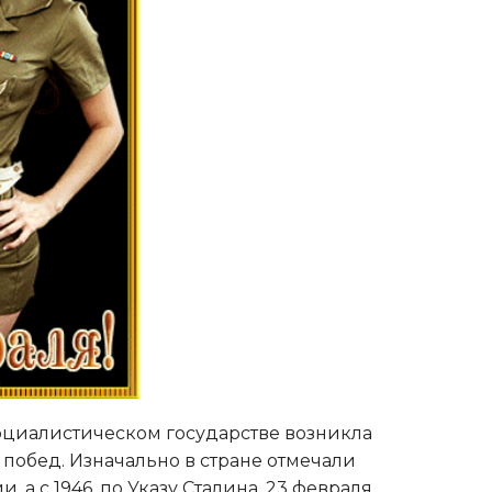
социалистическом государстве возникла
 побед. Изначально в стране отмечали
 с 1946, по Указу Сталина, 23 февраля