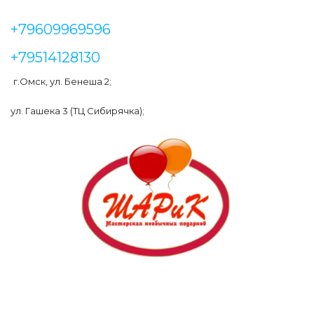
+79609969596
+79514128130
г.Омск, ул. Бенеша 2;
ул. Гашека 3 (ТЦ Сибирячка);